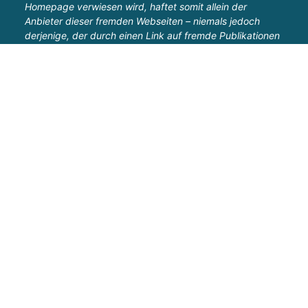
Homepage verwiesen wird, haftet somit allein der
Anbieter dieser fremden Webseiten – niemals jedoch
derjenige, der durch einen Link auf fremde Publikationen
und Inhalte verweist. Sollten gelinkte Seiten
(insbesondere durch Veränderung der Inhalte nach dem
Setzen des Links) illegale, fehlerhafte, unvollständige,
beleidigende oder sittenwidrige Informationen beinhalten
und wird der Autor dieser Seite auf derartige Inhalte von
gelinkten Seiten aufmerksam (gemacht), so wird er einen
Link auf derartige Seiten unverzüglich unterbinden.
Urheberrecht
Der Inhalt der vom Autor selbst erstellten Inhalte dieser
Seiten ist urheberrechtlich geschützt. Die Informationen
sind nur für die persönliche Verwendung bestimmt. Jede
den Bestimmungen des Urheberrechtsgesetzes
widersprechende Verwendung jeglicher Inhalte dieser
Webseiten – insbesondere die weitergehende Nutzung
wie beispielsweise die Veröffentlichung, Vervielfältigung
und jede Form von gewerblicher Nutzung sowie die
Weitergabe an Dritte – auch in Teilen oder in
überarbeiteter Form – ohne ausdrückliche Zustimmung